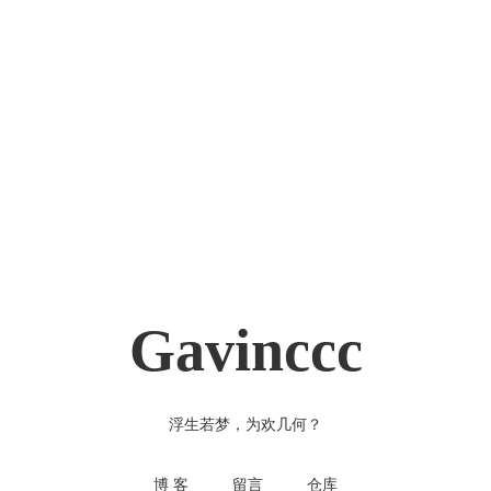
Gavinccc
浮生若梦，为欢几何？
博 客
留言
仓库